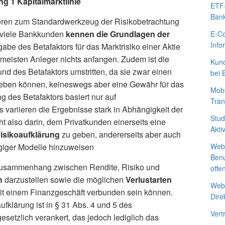
g 1 Kapitalmarktlinie
ETF-
Ban
hören zum Standardwerkzeug der Risikobetrachtung
 viele Bankkunden
kennen die Grundlagen der
E-Co
Info
abe des Betafaktors für das Marktrisiko einer Aktie
 meisten Anleger nichts anfangen. Zudem ist die
Kund
und des Betafaktors umstritten, da sie zwar einen
bei 
geben können, keineswegs aber eine Gewähr für das
Mobi
g des Betafaktors basiert nur auf
Tran
variieren die Ergebnisse stark in Abhängigkeit der
Stud
t also darin, dem Privatkunden einerseits eine
Akti
isikoaufklärung
zu geben, andererseits aber auch
giger Modelle hinzuweisen
Webs
Benu
n Zusammenhang zwischen Rendite, Risiko und
offe
h
darzustellen sowie die möglichen
Verlustarten
Webs
it einem Finanzgeschäft verbunden sein können.
Dire
ufklärung ist in § 31 Abs. 4 und 5 des
Vert
etzlich verankert, das jedoch lediglich das