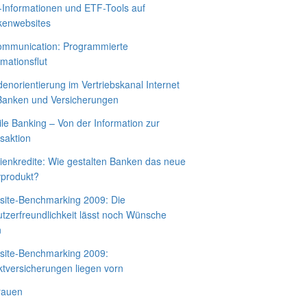
Informationen und ETF-Tools auf
kenwebsites
mmunication: Programmierte
rmationsflut
enorientierung im Vertriebskanal Internet
Banken und Versicherungen
le Banking – Von der Information zur
saktion
ienkredite: Wie gestalten Banken das neue
vprodukt?
ite-Benchmarking 2009: Die
tzerfreundlichkeit lässt noch Wünsche
n
ite-Benchmarking 2009:
ktversicherungen liegen vorn
rauen