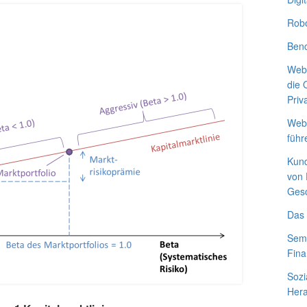
Robo
Benc
Webs
die 
Priv
Webs
führ
Kund
von 
Gesc
Das 
Sema
Fina
Sozi
Hera