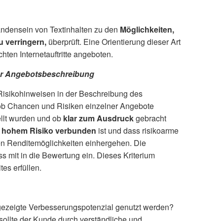
andensein von Textinhalten zu den
Möglichkeiten,
u verringern,
überprüft. Eine Orientierung dieser Art
hten Internetauftritte angeboten.
der Angebotsbeschreibung
t Risikohinweisen in der Beschreibung des
ob Chancen und Risiken einzelner Angebote
llt wurden und ob
klar zum Ausdruck
gebracht
t hohem Risiko verbunden
ist und dass risikoarme
en Renditemöglichkeiten einhergehen. Die
oss mit in die Bewertung ein. Dieses Kriterium
es erfüllen.
gezeigte Verbesserungspotenzial genutzt werden?
sollte der Kunde durch verständliche und