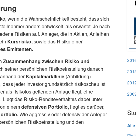
ärung
ko, wenn die Wahrscheinlichkeit besteht, dass sich
teilnehmer anders entwickelt, als erwartet. Je nach
edene Risiken auf. Anleger, die in Aktien, Anleihen
 ein
Kursrisiko,
sowie das Risiko einer
es Emittenten.
201
en
Zusammenhang zwischen Risiko und
ch seiner persönlichen Risikoeinstellung danach
201
 anhand der
Kapitalmarktlinie
(Abbildung)
201
 dass jeder Investor grundsätzlich risikoscheu ist
er als risikolos geltenden Anlage liegt, eine
200
 Liegt das Risiko-Renditeverhältnis dabei unter
 von einem
defensiven Portfolio,
liegt es darüber,
Stu
rtfolio.
Wie aggressiv oder defensiv der Anleger
r persönlichen Risikoeinstellung und den
Alle
Digi