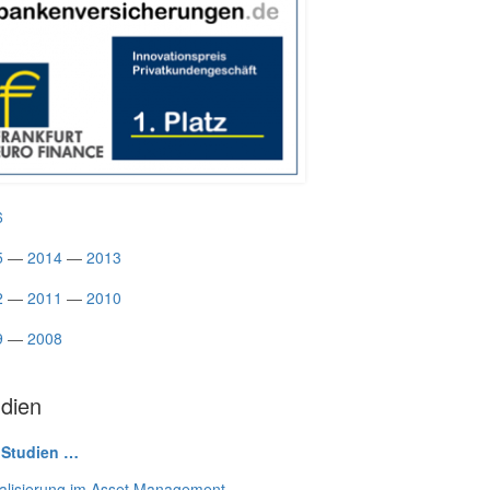
6
5
—
2014
—
2013
2
—
2011
—
2010
9
—
2008
dien
 Studien …
talisierung im Asset Management