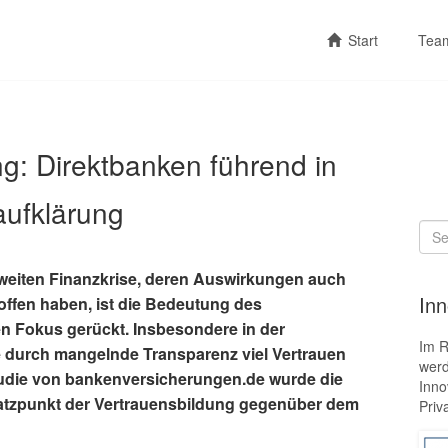
Start
Tea
: Direktbanken führend in
aufklärung
Sea
for:
ltweiten Finanzkrise, deren Auswirkungen auch
Inn
roffen haben, ist die Bedeutung des
n Fokus gerückt. Insbesondere in der
Im 
e durch mangelnde Transparenz viel Vertrauen
werd
Studie von bankenversicherungen.de wurde die
Inno
satzpunkt der Vertrauensbildung gegenüber dem
Priv