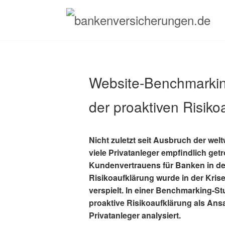
Menu
Skip
to
content
Website-Benchmarking
der proaktiven Risiko
Nicht zuletzt seit Ausbruch der we
viele Privatanleger empfindlich get
Kundenvertrauens für Banken in de
Risikoaufklärung wurde in der Kris
verspielt. In einer Benchmarking-
proaktive Risikoaufklärung als An
Privatanleger analysiert.