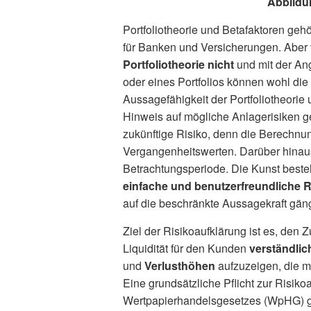
Abbildun
Portfoliotheorie und Betafaktoren ge
für Banken und Versicherungen. Aber
Portfoliotheorie nicht
und mit der Ang
oder eines Portfolios können wohl die
Aussagefähigkeit der Portfoliotheorie 
Hinweis auf mögliche Anlagerisiken 
zukünftige Risiko, denn die Berechnun
Vergangenheitswerten. Darüber hinaus 
Betrachtungsperiode. Die Kunst besteh
einfache und benutzerfreundliche R
auf die beschränkte Aussagekraft gän
Ziel der Risikoaufklärung ist es, de
Liquidität für den Kunden
verständlic
und
Verlusthöhen
aufzuzeigen, die m
Eine grundsätzliche Pflicht zur Risikoa
Wertpapierhandelsgesetzes (WpHG) ges